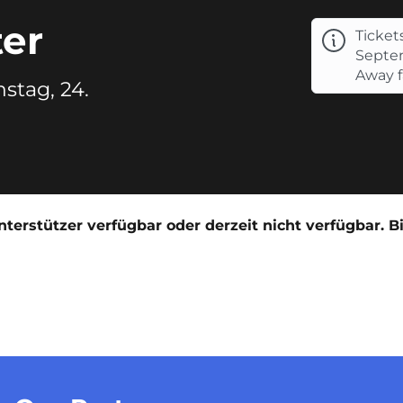
ter
Ticket
Septe
Away fa
stag, 24.
terstützer verfügbar oder derzeit nicht verfügbar. B